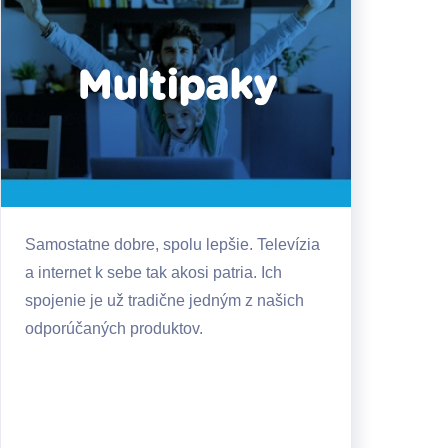
Multipaky
Samostatne dobre, spolu lepšie. Televízia
a internet k sebe tak akosi patria. Ich
spojenie je už tradične jedným z našich
odporúčaných produktov.