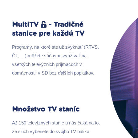
MultiTV
- Tradičné
stanice pre každú TV
Programy, na ktoré ste už zvyknutí (RTVS,
ČT,.....) môžete súčasne využívať na
všetkých televýznich príjmačoch v
domácnosti
v SD bez ďalších poplatkov.
Množstvo TV staníc
Až 150 televíznych staníc u nás čaká na to,
že si ich vyberiete do svojho TV balíka.