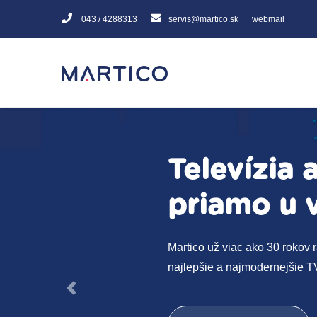
043 / 4288313
servis@martico.sk
webmail
Televízia 
priamo u 
Martico už viac ako 30 rokov 
najlepšie a najmodernejšie TV
Previous