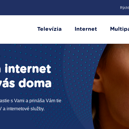
Rýchl
Televízia
Internet
Multip
a internet
vás doma
rastie s Vami a prináša Vám tie
 a internetové služby.